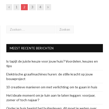
Previous
Next
1
2
3
4
MEEST RECENTE BERICHTEN
Is tapijt de juiste keuze voor jouw huis? Voordelen, keuzes en
tips
Elektrische graafmachines huren: de stille kracht op jouw
bouwproject
10 creatieve manieren om met verlichting om te gaan in huis
Het ideale moment om je tuin aan te laten leggen: voorjaar,
zomer of toch najaar?
Onder je huis begint het buitenleven: dit moet je weten over