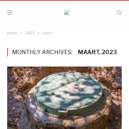
»
»
Home
2023
maart
MONTHLY ARCHIVES:
MAART, 2023