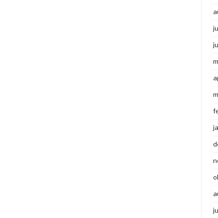
a
j
j
m
a
m
f
j
d
n
o
a
j