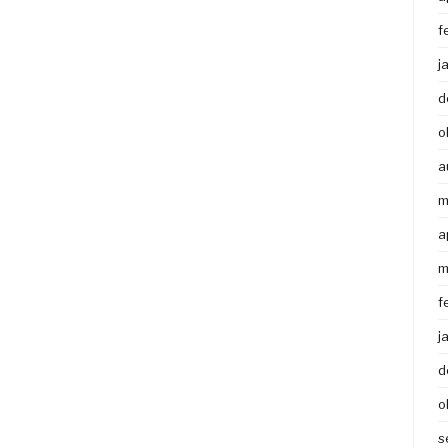
f
j
d
o
a
m
a
m
f
j
d
o
s