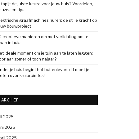
s tapijt de juiste keuze voor jouw huis? Voordelen,
euzes en tips
lektrische graafmachines huren: de stille kracht op
ouw bouwproject
0 creatieve manieren om met verlichting om te
aan in huis
et ideale moment om je tuin aan te laten leggen:
oorjaar, zomer of toch najaar?
nder je huis begint het buitenleven: dit moet je
eten over kruipruimtes!
ARCHIEF
uli 2025
uni 2025
pril 2025