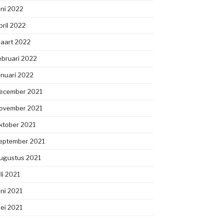
uni 2022
pril 2022
aart 2022
ebruari 2022
anuari 2022
ecember 2021
ovember 2021
ktober 2021
eptember 2021
ugustus 2021
uli 2021
uni 2021
ei 2021