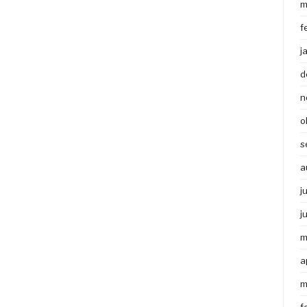
m
f
j
d
n
o
s
a
j
j
m
a
m