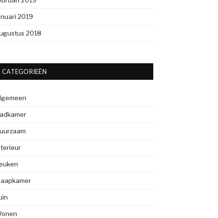
ebruari 2019
anuari 2019
ugustus 2018
CATEGORIEËN
lgemeen
adkamer
uurzaam
nterieur
euken
laapkamer
uin
onen