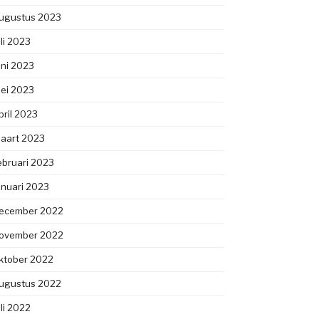
ugustus 2023
uli 2023
uni 2023
ei 2023
pril 2023
aart 2023
ebruari 2023
anuari 2023
ecember 2022
ovember 2022
ktober 2022
ugustus 2022
uli 2022