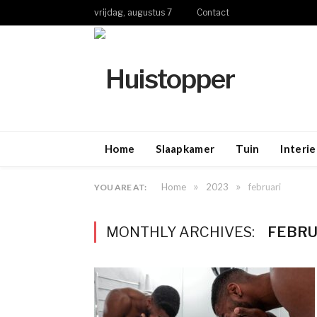
vrijdag, augustus 7
Contact
Home
Slaapkamer
Tuin
Interie
»
»
Home
2023
februari
YOU ARE AT:
MONTHLY ARCHIVES:
FEBRU