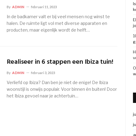
I
By
ADMIN
februari 11, 2023
k
In de badkamer valt er bij veel mensen nog winst te
E
halen. De ruimte ligt vol met diverse apparaten en
j
producten, maar eigenlijk wordt de helft…
1
g
H
v
Realiseer in 6 stappen een Ibiza tuin!
O
By
ADMIN
februari 3, 2023
w
Verliefd op Ibiza? Dan ben je niet de enige! De Ibiza
woonstijl is onwijs populair. Voor binnen én buiten! Door
het Ibiza gevoel naar je achtertuin…
j
j
a