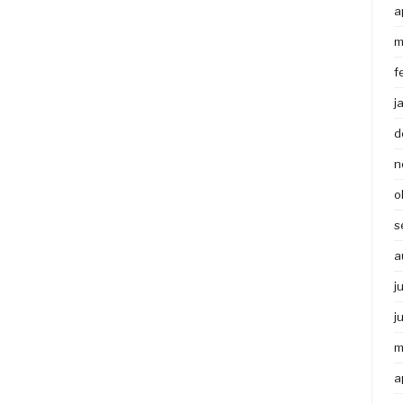
a
m
f
j
d
n
o
s
a
j
j
m
a