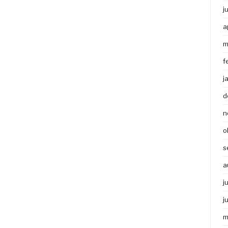
j
a
m
f
j
d
n
o
s
a
j
j
m