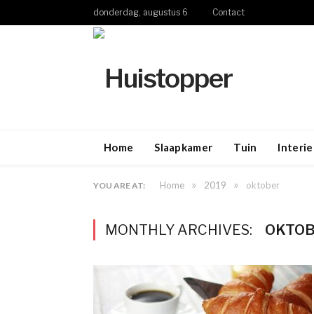
donderdag, augustus 6
Contact
Home
Slaapkamer
Tuin
Interie
»
»
Home
2019
oktober
YOU ARE AT:
MONTHLY ARCHIVES:
OKTOB