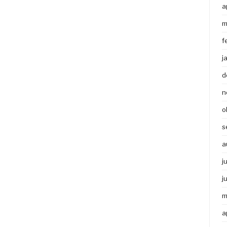
a
m
f
j
d
n
o
s
a
j
j
m
a