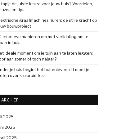
s tapijt de juiste keuze voor jouw huis? Voordelen,
euzes en tips
lektrische graafmachines huren: de stille kracht op
ouw bouwproject
0 creatieve manieren om met verlichting om te
aan in huis
et ideale moment om je tuin aan te laten leggen:
oorjaar, zomer of toch najaar?
nder je huis begint het buitenleven: dit moet je
eten over kruipruimtes!
ARCHIEF
uli 2025
uni 2025
pril 2025