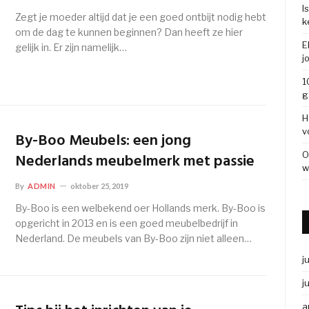
I
Zegt je moeder altijd dat je een goed ontbijt nodig hebt
k
om de dag te kunnen beginnen? Dan heeft ze hier
E
gelijk in. Er zijn namelijk…
j
1
g
H
v
By-Boo Meubels: een jong
O
Nederlands meubelmerk met passie
w
By
ADMIN
oktober 25, 2019
By-Boo is een welbekend oer Hollands merk. By-Boo is
opgericht in 2013 en is een goed meubelbedrijf in
Nederland. De meubels van By-Boo zijn niet alleen…
j
j
a