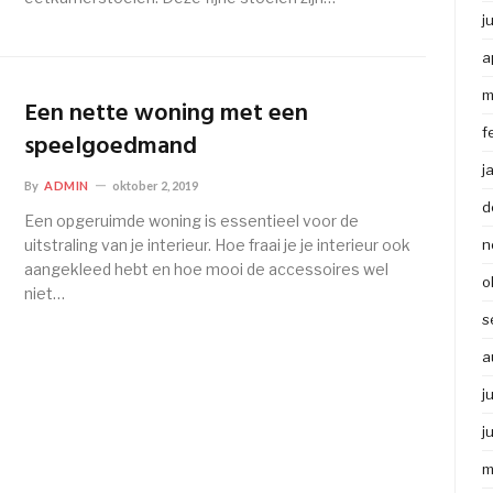
j
a
m
Een nette woning met een
f
speelgoedmand
j
By
ADMIN
oktober 2, 2019
d
Een opgeruimde woning is essentieel voor de
uitstraling van je interieur. Hoe fraai je je interieur ook
n
aangekleed hebt en hoe mooi de accessoires wel
o
niet…
s
a
j
j
m