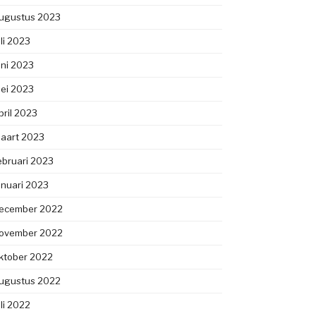
ugustus 2023
uli 2023
uni 2023
ei 2023
pril 2023
aart 2023
ebruari 2023
anuari 2023
ecember 2022
ovember 2022
ktober 2022
ugustus 2022
uli 2022