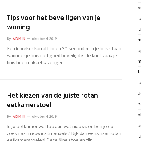
a
Tips voor het beveiligen van je
j
woning
j
By
ADMIN
oktober 4, 2019
m
Een inbreker kan al binnen 30 seconden in je huis staan
a
wanneer je huis niet goed beveiligd is. Je kunt vaak je
m
huis heel makkelijk veiliger…
f
j
Het kiezen van de juiste rotan
d
eetkamerstoel
n
o
By
ADMIN
oktober 4, 2019
a
Is je eetkamer wel toe aan wat nieuws en ben je op
zoek naar nieuwe zitmeubels? Kijk dan eens naar rotan
j
eetkamerstoelen! Deze fijne stoelen zijn…