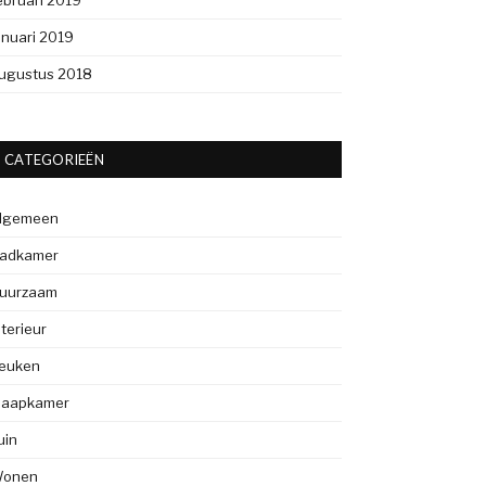
ebruari 2019
anuari 2019
ugustus 2018
CATEGORIEËN
lgemeen
adkamer
uurzaam
nterieur
euken
laapkamer
uin
onen