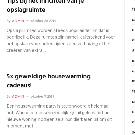
Tips bij het inrichten van je
opslagruimte
f
j
By
ADMIN
oktober 20, 2019
d
Opslagruimtes worden steeds populairder. En dat is
begrijpelijk. Deze ruimtes zijn namelijk uitstekend voor
o
het opslaan van spullen tijdens een verhuizing of het
creëren van extra…
a
m
a
5x geweldige housewarming
m
cadeaus!
f
By
ADMIN
oktober 7, 2019
j
Een housewarming party is tegenwoordig helemaal
d
hot. Wanneer mensen eindelijk zijn uitgeklust in hun
nieuwe woning, nodigen ze al hun dierbaren uit om dit
o
moment met…
s