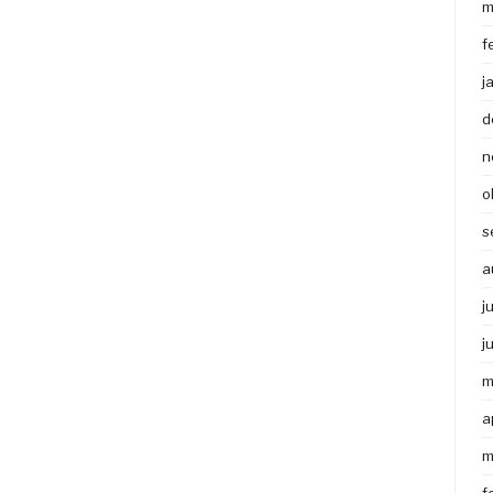
m
f
j
d
n
o
s
a
j
j
m
a
m