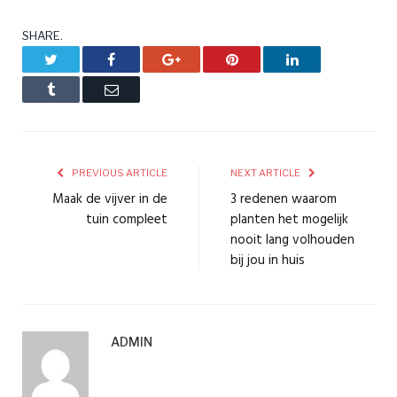
SHARE.
Twitter
Facebook
Google+
Pinterest
LinkedIn
Tumblr
Email
PREVIOUS ARTICLE
NEXT ARTICLE
Maak de vijver in de
3 redenen waarom
tuin compleet
planten het mogelijk
nooit lang volhouden
bij jou in huis
ADMIN