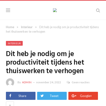
»
»
Home
Interieur
Dit heb je nodig om je productiviteit tijdens
het thuiswerken te verhogen
INTERIEUR
Dit heb je nodig om je
productiviteit tijdens het
thuiswerken te verhogen
By
ADMIN
november 24, 2022
Geen reacties
Share
Tweet
Google+
+