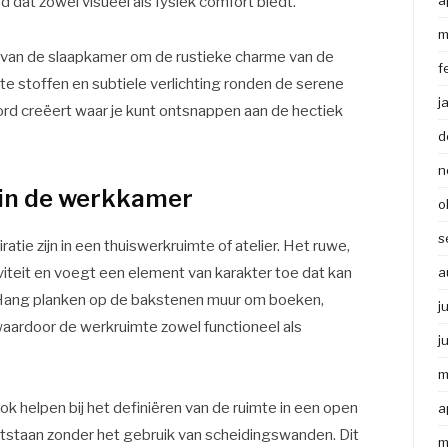
a
 dat zowel visueel als fysiek comfort biedt.
m
st van de slaapkamer om de rustieke charme van de
f
 stoffen en subtiele verlichting ronden de serene
j
oord creëert waar je kunt ontsnappen aan de hectiek
d
n
 in de werkkamer
o
s
tie zijn in een thuiswerkruimte of atelier. Het ruwe,
iteit en voegt een element van karakter toe dat kan
a
. Hang planken op de bakstenen muur om boeken,
j
aardoor de werkruimte zowel functioneel als
j
m
k helpen bij het definiëren van de ruimte in een open
a
ntstaan zonder het gebruik van scheidingswanden. Dit
m