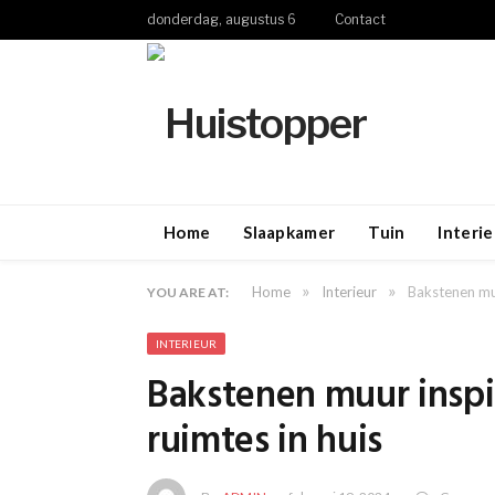
donderdag, augustus 6
Contact
Home
Slaapkamer
Tuin
Interie
»
»
Home
Interieur
Bakstenen muu
YOU ARE AT:
INTERIEUR
Bakstenen muur inspir
ruimtes in huis