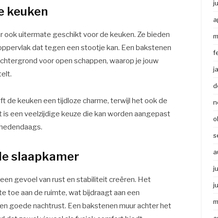
j
de keuken
a
ar ook uitermate geschikt voor de keuken. Ze bieden
m
oppervlak dat tegen een stootje kan. Een bakstenen
f
achtergrond voor open schappen, waarop je jouw
j
elt.
d
ft de keuken een tijdloze charme, terwijl het ook de
n
et is een veelzijdige keuze die kan worden aangepast
o
t hedendaags.
s
a
 de slaapkamer
j
en gevoel van rust en stabiliteit creëren. Het
j
te toe aan de ruimte, wat bijdraagt aan een
m
 een goede nachtrust. Een bakstenen muur achter het