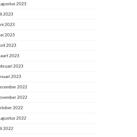
ugustus 2023
uli 2023
uni 2023
ei 2023
pril 2023
aart 2023
ebruari 2023
anuari 2023
ecember 2022
ovember 2022
ktober 2022
ugustus 2022
uli 2022