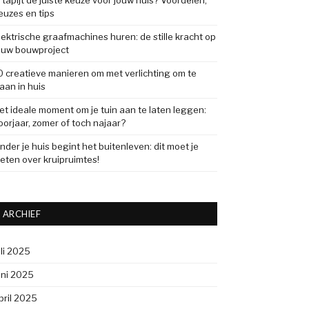
s tapijt de juiste keuze voor jouw huis? Voordelen,
euzes en tips
lektrische graafmachines huren: de stille kracht op
ouw bouwproject
0 creatieve manieren om met verlichting om te
aan in huis
et ideale moment om je tuin aan te laten leggen:
oorjaar, zomer of toch najaar?
nder je huis begint het buitenleven: dit moet je
eten over kruipruimtes!
ARCHIEF
uli 2025
uni 2025
pril 2025