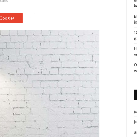
I
cties
k
E
+
Google+
j
1
g
H
v
O
w
j
j
a