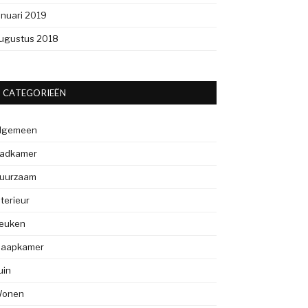
anuari 2019
ugustus 2018
CATEGORIEËN
lgemeen
adkamer
uurzaam
nterieur
euken
laapkamer
uin
onen