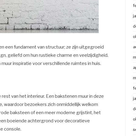
f
j
d
o
een een fundament van structuur; ze zijn uitgegroeid
a
ign, geliefd om hun rustieke charme en veelzijdigheid.
m
 muur inspiratie voor verschillende ruimtes in huis.
a
m
f
 rest van het interieur. Een bakstenen muur in deze
j
oe, waardoor bezoekers zich onmiddellijk welkom
d
e rode baksteen of een meer moderne grijstint, het
o
t een boeiende achtergrond voor decoratieve
e console.
s