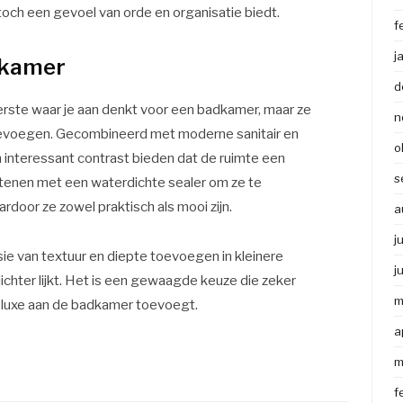
t toch een gevoel van orde en organisatie biedt.
f
j
dkamer
d
erste waar je aan denkt voor een badkamer, maar ze
n
toevoegen. Gecombineerd met moderne sanitair en
o
n interessant contrast bieden dat de ruimte een
s
stenen met een waterdichte sealer om ze te
oor ze zowel praktisch als mooi zijn.
a
j
ie van textuur en diepte toevoegen in kleinere
j
ichter lijkt. Het is een gewaagde keuze die zeker
m
e luxe aan de badkamer toevoegt.
a
m
f