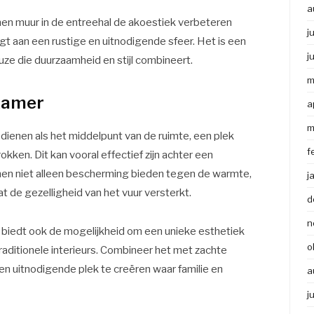
a
en muur in de entreehal de akoestiek verbeteren
j
gt aan een rustige en uitnodigende sfeer. Het is een
j
uze die duurzaamheid en stijl combineert.
m
nkamer
a
m
ienen als het middelpunt van de ruimte, een plek
f
okken. Dit kan vooral effectief zijn achter een
nen niet alleen bescherming bieden tegen de warmte,
j
 de gezelligheid van het vuur versterkt.
d
n
n biedt ook de mogelijkheid om een unieke esthetiek
o
traditionele interieurs. Combineer het met zachte
n uitnodigende plek te creëren waar familie en
a
j