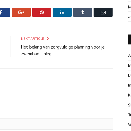
j
Facebook
Google+
Pinterest
LinkedIn
Tumblr
Email
a
E
NEXT ARTICLE
?
Het belang van zorgvuldige planning voor je
zwembadaanleg
A
B
D
I
K
S
T
W