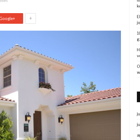
I
cties
k
E
+
Google+
j
1
g
H
v
O
w
j
j
a