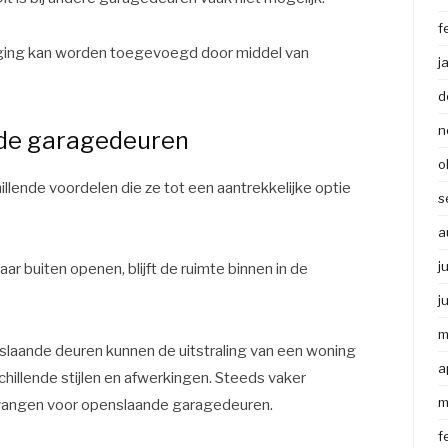
f
liging kan worden toegevoegd door middel van
j
d
n
nde garagedeuren
o
lende voordelen die ze tot een aantrekkelijke optie
s
a
j
ar buiten openen, blijft de ruimte binnen in de
j
m
slaande deuren kunnen de uitstraling van een woning
a
chillende stijlen en afwerkingen. Steeds vaker
m
vangen voor openslaande garagedeuren.
f