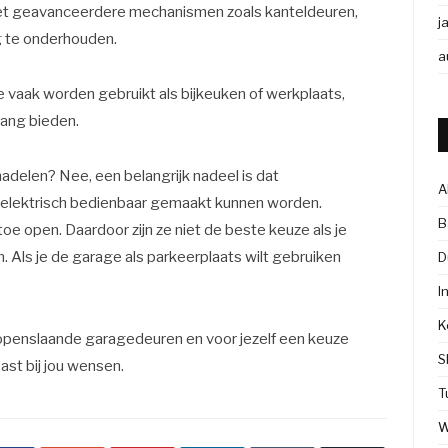
 met geavanceerdere mechanismen zoals kanteldeuren,
j
g te onderhouden.
a
die vaak worden gebruikt als bijkeuken of werkplaats,
gang bieden.
nadelen? Nee, een belangrijk nadeel is dat
A
d elektrisch bedienbaar gemaakt kunnen worden.
B
e open. Daardoor zijn ze niet de beste keuze als je
n. Als je de garage als parkeerplaats wilt gebruiken
D
I
K
openslaande garagedeuren en voor jezelf een keuze
S
st bij jou wensen.
T
W