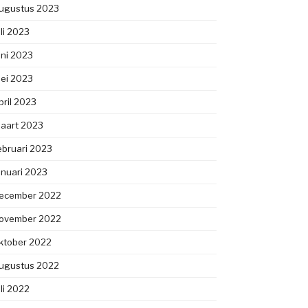
ugustus 2023
uli 2023
uni 2023
ei 2023
pril 2023
aart 2023
ebruari 2023
anuari 2023
ecember 2022
ovember 2022
ktober 2022
ugustus 2022
uli 2022