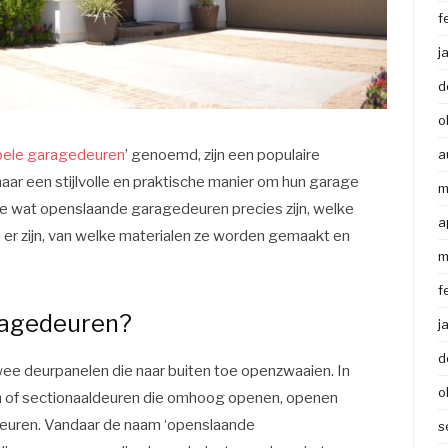
f
j
d
o
ele garagedeuren
’ genoemd, zijn een populaire
a
naar een stijlvolle en praktische manier om hun garage
m
n we wat openslaande garagedeuren precies zijn, welke
a
er zijn, van welke materialen ze worden gemaakt en
m
f
ragedeuren?
j
d
e deurpanelen die naar buiten toe openzwaaien. In
o
ren of sectionaaldeuren die omhoog openen, openen
 deuren. Vandaar de naam ‘openslaande
s