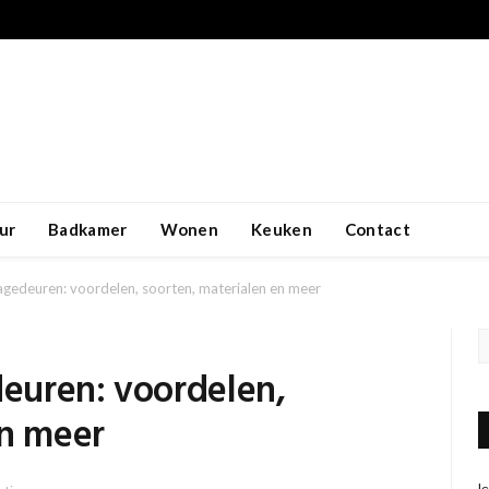
ur
Badkamer
Wonen
Keuken
Contact
gedeuren: voordelen, soorten, materialen en meer
euren: voordelen,
en meer