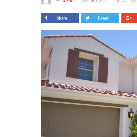
By
ADMIN
augustus 8, 2024
Geen rea
Share
Tweet