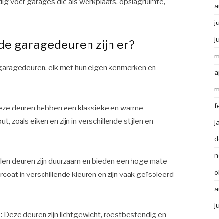
dig voor garages die als werkplaats, opslagruimte,
a
j
j
de garagedeuren zijn er?
m
e garagedeuren, elk met hun eigen kenmerken en
a
m
f
Deze deuren hebben een klassieke en warme
t, zoals eiken en zijn in verschillende stijlen en
j
d
n
talen deuren zijn duurzaam en bieden een hoge mate
o
oat in verschillende kleuren en zijn vaak geïsoleerd
a
j
n
: Deze deuren zijn lichtgewicht, roestbestendig en