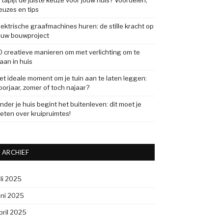
s tapijt de juiste keuze voor jouw huis? Voordelen,
euzes en tips
lektrische graafmachines huren: de stille kracht op
ouw bouwproject
0 creatieve manieren om met verlichting om te
aan in huis
et ideale moment om je tuin aan te laten leggen:
oorjaar, zomer of toch najaar?
nder je huis begint het buitenleven: dit moet je
eten over kruipruimtes!
ARCHIEF
uli 2025
uni 2025
pril 2025