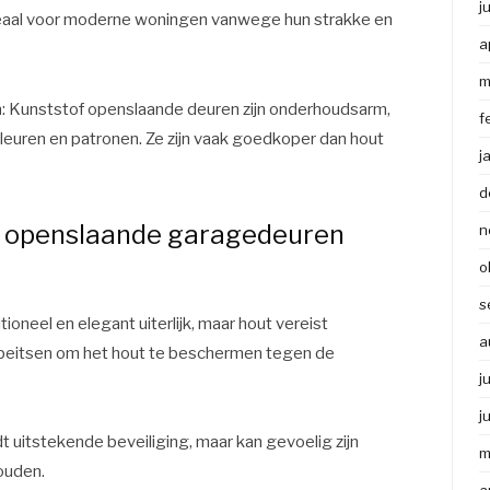
j
deaal voor moderne woningen vanwege hun strakke en
a
m
n
: Kunststof openslaande deuren zijn onderhoudsarm,
f
kleuren en patronen. Ze zijn vaak goedkoper dan hout
j
d
jn openslaande garagedeuren
n
o
s
oneel en elegant uiterlijk, maar hout vereist
a
 beitsen om het hout te beschermen tegen de
j
j
dt uitstekende beveiliging, maar kan gevoelig zijn
m
ouden.