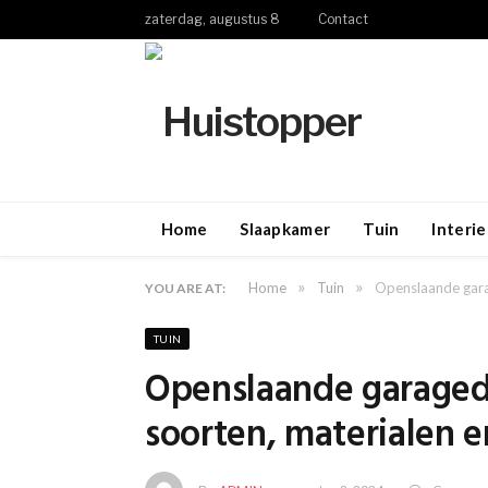
zaterdag, augustus 8
Contact
Home
Slaapkamer
Tuin
Interie
»
»
Home
Tuin
Openslaande gara
YOU ARE AT:
TUIN
Openslaande garaged
soorten, materialen 