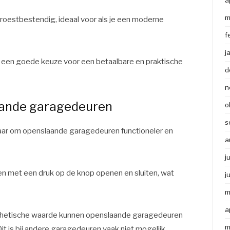
a
m
 roestbestendig, ideaal voor als je een moderne
f
j
een goede keuze voor een betaalbare en praktische
d
n
aande garagedeuren
o
s
kbaar om openslaande garagedeuren functioneler en
a
j
en met een druk op de knop openen en sluiten, wat
j
m
a
 esthetische waarde kunnen openslaande garagedeuren
m
 is bij andere garagedeuren vaak niet mogelijk.