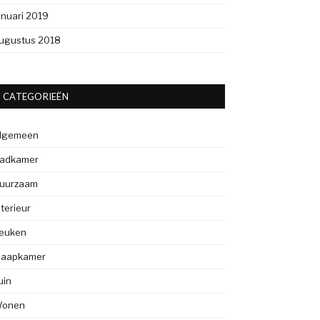
anuari 2019
ugustus 2018
CATEGORIEËN
lgemeen
adkamer
uurzaam
nterieur
euken
laapkamer
uin
onen