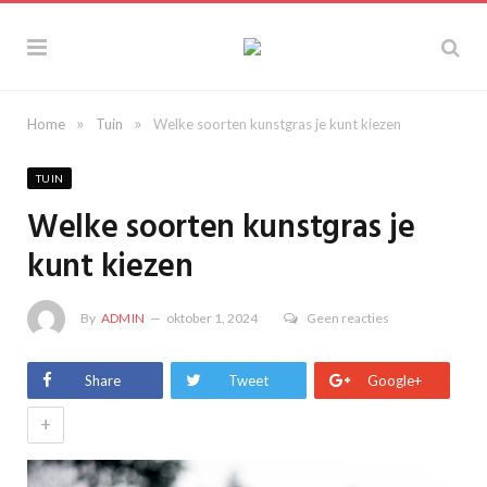
»
»
Home
Tuin
Welke soorten kunstgras je kunt kiezen
TUIN
Welke soorten kunstgras je
kunt kiezen
By
ADMIN
oktober 1, 2024
Geen reacties
Share
Tweet
Google+
+