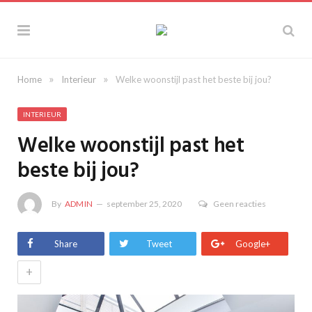
»
»
Home
Interieur
Welke woonstijl past het beste bij jou?
INTERIEUR
Welke woonstijl past het
beste bij jou?
By
ADMIN
september 25, 2020
Geen reacties
Share
Tweet
Google+
+