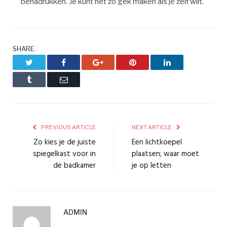
benadrukken. Je kunt het zo gek maken als je zelf wilt.
SHARE.
Twitter
Facebook
Google+
Pinterest
LinkedIn
Tumblr
Email
PREVIOUS ARTICLE
NEXT ARTICLE
Zo kies je de juiste
Een lichtkoepel
spiegelkast voor in
plaatsen; waar moet
de badkamer
je op letten
ADMIN