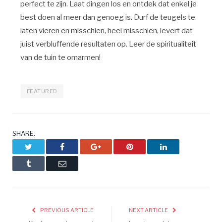
perfect te zijn. Laat dingen los en ontdek dat enkel je
best doen al meer dan genoeg is. Durf de teugels te
laten vieren en misschien, heel misschien, levert dat
juist verbluffende resultaten op. Leer de spiritualiteit
van de tuin te omarmen!
FEATURED
SHARE.
Twitter
Facebook
Google+
Pinterest
LinkedIn
Tumblr
Email
PREVIOUS ARTICLE
NEXT ARTICLE