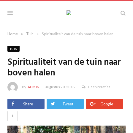
»
»
Home
Tuin
Spiritualiteit van de tuin naar boven halen
TUIN
Spiritualiteit van de tuin naar
boven halen
By
ADMIN
augustus 20, 2018
Geen reacties
Share
Tweet
Google+
+