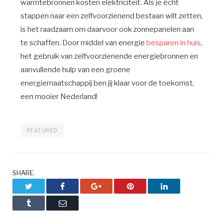
warmtebronnen kosten elektriciteit. Als je écht
stappen naar een zelfvoorzienend bestaan wilt zetten,
is het raadzaam om daarvoor ook zonnepanelen aan
te schaffen. Door middel van energie
besparen in huis
,
het gebruik van zelfvoorzienende energiebronnen en
aanvullende hulp van een groene
energiemaatschappij ben jij klaar voor de toekomst,
een mooier Nederland!
FEATURED
SHARE.
Twitter
Facebook
Google+
Pinterest
LinkedIn
Tumblr
Email