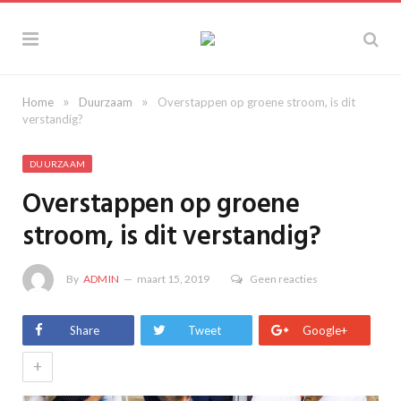
»
»
Home
Duurzaam
Overstappen op groene stroom, is dit
verstandig?
DUURZAAM
Overstappen op groene
stroom, is dit verstandig?
By
ADMIN
maart 15, 2019
Geen reacties
Share
Tweet
Google+
+