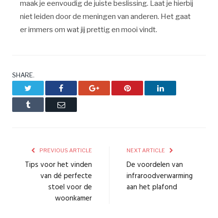
maak je eenvoudig de juiste beslissing. Laat je hierbij
niet leiden door de meningen van anderen. Het gaat
er immers om wat jij prettig en mooi vindt.
SHARE.
Twitter
Facebook
Google+
Pinterest
LinkedIn
Tumblr
Email
PREVIOUS ARTICLE
NEXT ARTICLE
Tips voor het vinden
De voordelen van
van dé perfecte
infraroodverwarming
stoel voor de
aan het plafond
woonkamer