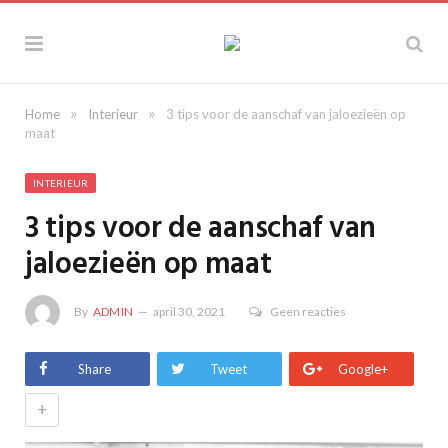
»
»
Home
Interieur
3 tips voor de aanschaf van jaloezieën op
maat
INTERIEUR
3 tips voor de aanschaf van
jaloezieën op maat
By
ADMIN
april 30, 2021
Geen reacties
Share
Tweet
Google+
+