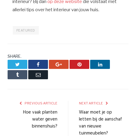
interieur? Bij dan
op deze website
die volstaat met
allerlei tips over het interieur van jouw huis.
FEATURED
SHARE.
Twitter
Facebook
Google+
Pinterest
LinkedIn
Tumblr
Email
PREVIOUS ARTICLE
NEXT ARTICLE
Hoe vaak planten
Waar moet je op
water geven
letten bij de aanschaf
binnenshuis?
van nieuwe
tuinmeubelen?