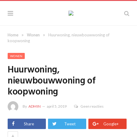
»
»
Home
Wonen
Huurwoning, nieuwbouwwoning of
koopwoning
WONEN
Huurwoning,
nieuwbouwwoning of
koopwoning
By
ADMIN
april 5, 2019
Geen reacties
Share
Tweet
Google+
+