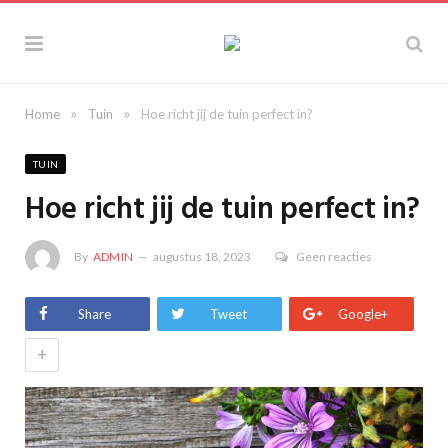
»
»
Home
Tuin
Hoe richt jij de tuin perfect in?
TUIN
Hoe richt jij de tuin perfect in?
By
ADMIN
augustus 18, 2023
Geen reacties
Share
Tweet
Google+
+