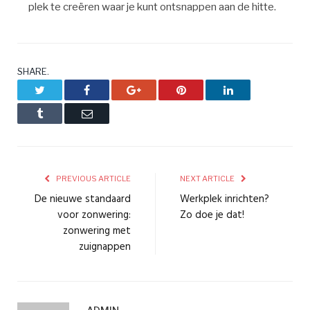
plek te creëren waar je kunt ontsnappen aan de hitte.
SHARE.
Twitter
Facebook
Google+
Pinterest
LinkedIn
Tumblr
Email
PREVIOUS ARTICLE
NEXT ARTICLE
De nieuwe standaard
Werkplek inrichten?
voor zonwering:
Zo doe je dat!
zonwering met
zuignappen