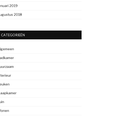
anuari 2019
ugustus 2018
CATEGORIEËN
lgemeen
adkamer
uurzaam
nterieur
euken
laapkamer
uin
onen