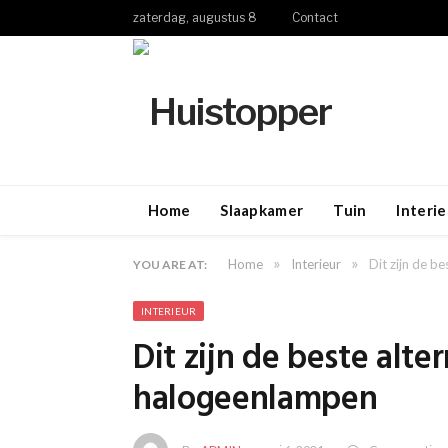
zaterdag, augustus 8
Contact
Home
Slaapkamer
Tuin
Interie
»
»
Home
Interieur
Dit zijn de b
YOU ARE AT:
INTERIEUR
Dit zijn de beste alte
halogeenlampen