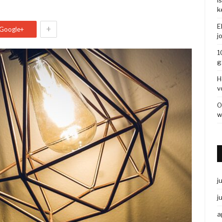
I
k
E
+
Google+
j
1
g
H
v
O
w
j
j
a