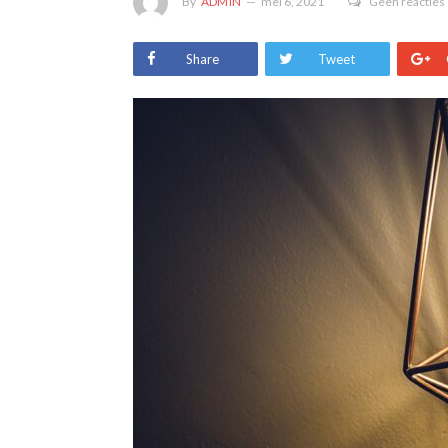
By
ADMIN
mei 6, 2021
Geen reacties
Share
Tweet