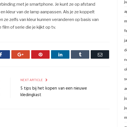
j
rbinding met je smartphone. Je kunt ze op afstand
a
en kleur van de lamp aanpassen. Als je ze koppelt
n ze zelfs van kleur kunnen veranderen op basis van
m
ilm of serie die je kijkt op tv.
f
j
d
Facebook
Google+
Pinterest
LinkedIn
Tumblr
Email
n
o
s
E
NEXT ARTICLE
n
5 tips bij het kopen van een nieuwe
a
d
kledingkast
j
j
m