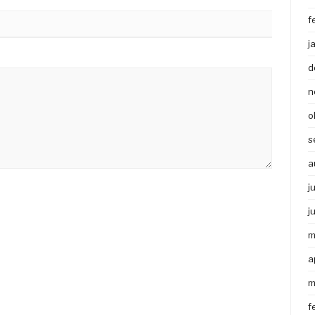
f
j
d
n
o
s
a
j
j
m
a
m
f