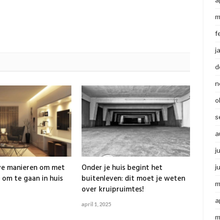
a
m
f
j
d
n
o
s
a
j
ve manieren om met
Onder je huis begint het
j
 om te gaan in huis
buitenleven: dit moet je weten
m
over kruipruimtes!
a
april 1, 2025
m