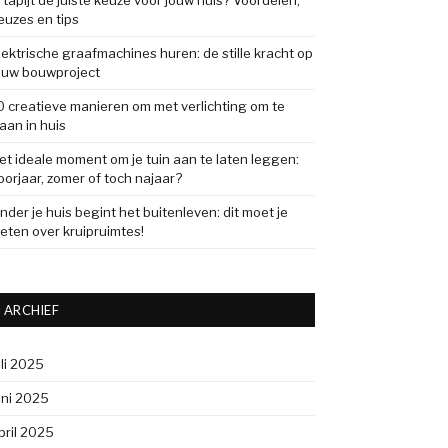
s tapijt de juiste keuze voor jouw huis? Voordelen,
euzes en tips
lektrische graafmachines huren: de stille kracht op
ouw bouwproject
0 creatieve manieren om met verlichting om te
aan in huis
et ideale moment om je tuin aan te laten leggen:
oorjaar, zomer of toch najaar?
nder je huis begint het buitenleven: dit moet je
eten over kruipruimtes!
ARCHIEF
uli 2025
uni 2025
pril 2025