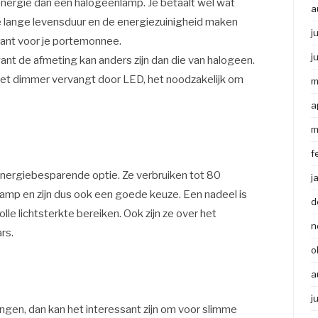
energie dan een halogeenlamp. Je betaalt wel wat
a
 lange levensduur en de energiezuinigheid maken
j
sant voor je portemonnee.
j
ant de afmeting kan anders zijn dan die van halogeen.
 met dimmer vervangt door LED, het noodzakelijk om
m
a
m
f
energiebesparende optie. Ze verbruiken tot 80
j
amp en zijn dus ook een goede keuze. Een nadeel is
d
le lichtsterkte bereiken. Ook zijn ze over het
n
rs.
o
a
j
angen, dan kan het interessant zijn om voor slimme