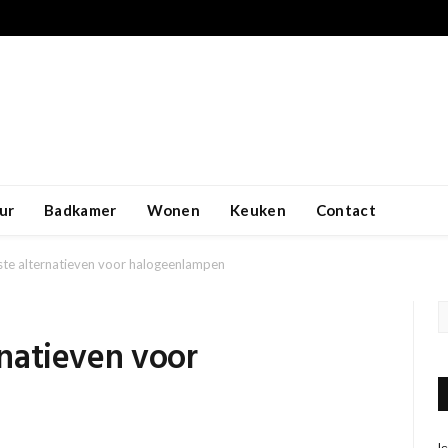
ur
Badkamer
Wonen
Keuken
Contact
este alternatieven voor halogeenlampen
rnatieven voor