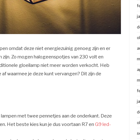
f
j
d
o
en omdat deze niet energiezuinig genoeg zijn en er
a
en zijn. Zo mogen halogeenspotjes van 230 volt en
m
raditionele gloeilamp niet meer worden verkocht. Heb
a
je af waarmee je deze kunt vervangen? Dit zijn de
m
.
f
j
d
 lampen met twee pennetjes aan de onderkant. Deze
o
en. Het beste kies kun je dus voortaan R7 en
G9 led-
s