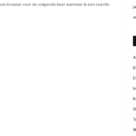
eze browser voor de volgende keer wanneer ik een reactie
j
a
A
B
D
I
K
S
T
W