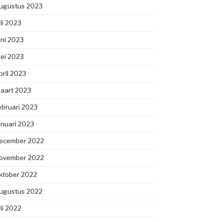
ugustus 2023
uli 2023
uni 2023
ei 2023
pril 2023
aart 2023
ebruari 2023
anuari 2023
ecember 2022
ovember 2022
ktober 2022
ugustus 2022
uli 2022