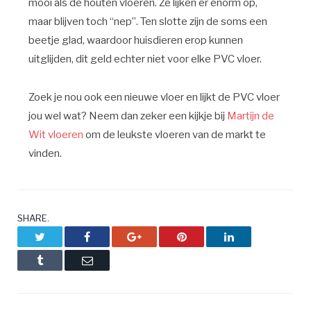
mooi als de houten vloeren. Ze lijken er enorm op,
maar blijven toch “nep”. Ten slotte zijn de soms een
beetje glad, waardoor huisdieren erop kunnen
uitglijden, dit geld echter niet voor elke PVC vloer.
Zoek je nou ook een nieuwe vloer en lijkt de PVC vloer
jou wel wat? Neem dan zeker een kijkje bij
Martijn de
Wit vloeren
om de leukste vloeren van de markt te
vinden.
SHARE.
Twitter
Facebook
Google+
Pinterest
LinkedIn
Tumblr
Email