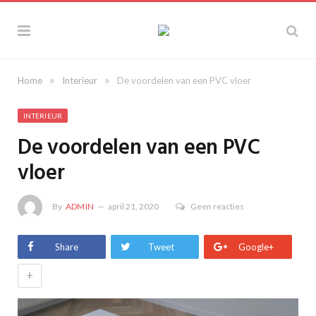
»
»
Home
Interieur
De voordelen van een PVC vloer
INTERIEUR
De voordelen van een PVC
vloer
By
ADMIN
april 21, 2020
Geen reacties
Share
Tweet
Google+
+