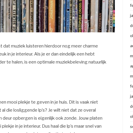
f
j
d
o
st dat muziek luisteren hierdoor nog meer charme
a
k in je interieur. Als je er dan eindelijk een hebt
m
r te halen, is een optimale muziekbeleving natuurlijk
a
m
f
j
n mooi plekje te geven in je huis. Dit is vaak niet
d
l die losliggende lp’s? Je wilt niet dat ze overal
o
n deur opbergen is eigenlijk ook zonde. Jouw platen
lekje in je interieur. Dus haal die lp’s maar snel van
s