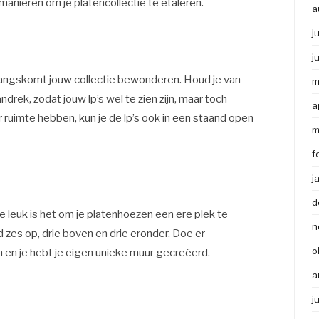
e manieren om je platencollectie te etaleren.
a
j
j
langskomt jouw collectie bewonderen. Houd je van
m
drek, zodat jouw lp’s wel te zien zijn, maar toch
a
 ruimte hebben, kun je de lp’s ook in een staand open
m
f
j
d
e leuk is het om je platenhoezen een ere plek te
n
 zes op, drie boven en drie eronder. Doe er
o
 en je hebt je eigen unieke muur gecreëerd.
a
j