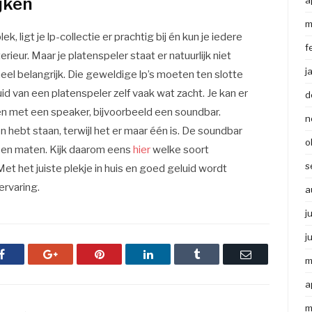
ijken
a
m
k, ligt je lp-collectie er prachtig bij én kun je iedere
f
ieur. Maar je platenspeler staat er natuurlijk niet
j
 heel belangrijk. Die geweldige lp’s moeten ten slotte
id van een platenspeler zelf vaak wat zacht. Je kan er
d
en met een speaker, bijvoorbeeld een soundbar.
n
xen hebt staan, terwijl het er maar één is. De soundbar
o
en en maten. Kijk daarom eens
hier
welke soort
s
Met het juiste plekje in huis en goed geluid wordt
ervaring.
a
j
j
Facebook
Google+
Pinterest
LinkedIn
Tumblr
Email
m
a
m