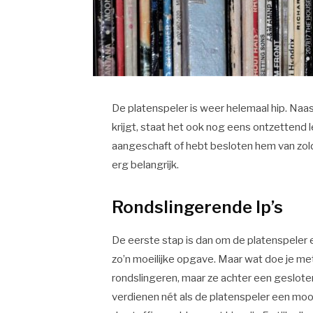
De platenspeler is weer helemaal hip. Naa
krijgt, staat het ook nog eens ontzettend leu
aangeschaft of hebt besloten hem van zolde
erg belangrijk.
Rondslingerende lp’s
De eerste stap is dan om de platenspeler ee
zo’n moeilijke opgave. Maar wat doe je met a
rondslingeren, maar ze achter een geslote
verdienen nét als de platenspeler een mooi p