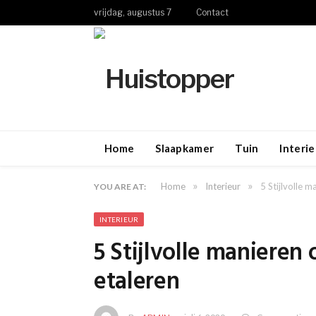
vrijdag, augustus 7
Contact
Home
Slaapkamer
Tuin
Interie
»
»
Home
Interieur
5 Stijlvolle m
YOU ARE AT:
INTERIEUR
5 Stijlvolle manieren 
etaleren