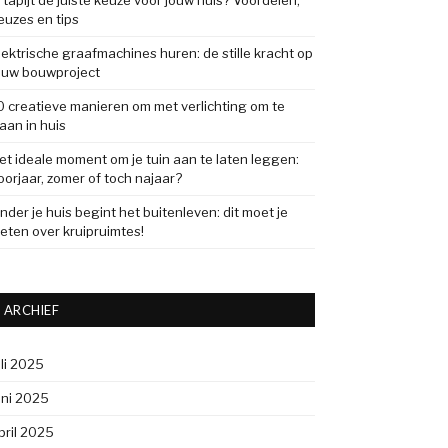
s tapijt de juiste keuze voor jouw huis? Voordelen,
euzes en tips
lektrische graafmachines huren: de stille kracht op
ouw bouwproject
0 creatieve manieren om met verlichting om te
aan in huis
et ideale moment om je tuin aan te laten leggen:
oorjaar, zomer of toch najaar?
nder je huis begint het buitenleven: dit moet je
eten over kruipruimtes!
ARCHIEF
uli 2025
uni 2025
pril 2025