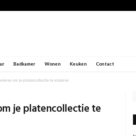
ur
Badkamer
Wonen
Keuken
Contact
anieren om je platencollectie te etaleren
om je platencollectie te