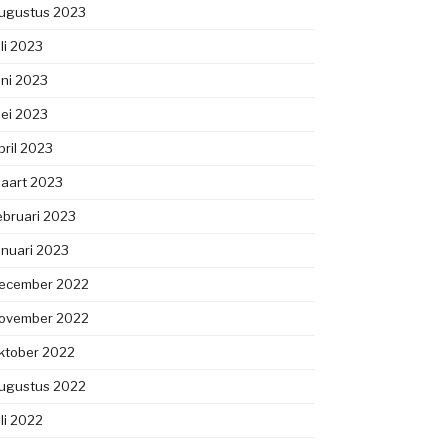
ugustus 2023
uli 2023
uni 2023
ei 2023
pril 2023
aart 2023
ebruari 2023
anuari 2023
ecember 2022
ovember 2022
ktober 2022
ugustus 2022
uli 2022