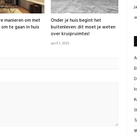
j
a
ve manieren om met
Onder je huis begint het
 om te gaan in huis
buitenleven: dit moet je weten
over kruipruimtes!
april 1, 2025
A
B
D
I
K
S
T
W