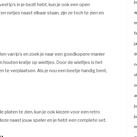
j
eel lp’s in je bezit hebt, kun je ook een open
a
en netjes naast elkaar staan, zijn ze toch te zien en
m
f
j
en van lp’s en zoek je naar een goedkopere manier
d
 houten kratje op wieltjes. Door de wieltjes is het
n
en te verplaatsen. Als je nou een beetje handig bent,
o
s
a
j
 platen te zien, kun je ook kiezen voor een retro
j
et deze naast jouw speler en je hebt een complete set.
m