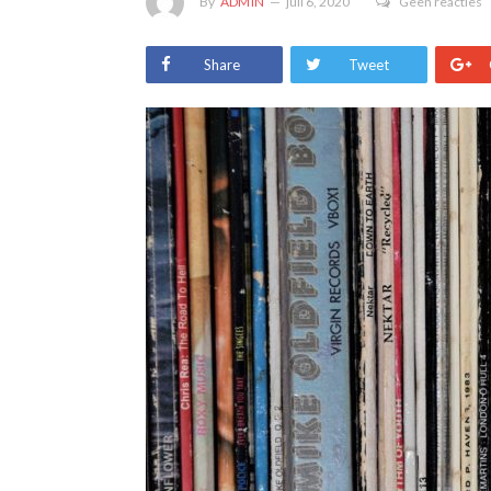
By
ADMIN
juli 6, 2020
Geen reacties
Share
Tweet