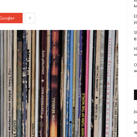
I
k
E
+
Google+
j
1
g
H
v
O
w
j
j
a