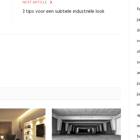
E
NEXT ARTICLE
f
n
3 tips voor een subtiele industriële look
n
j
d
n
o
s
a
j
j
m
a
m
f