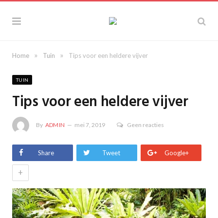
»
»
Home
Tuin
Tips voor een heldere vijver
TUIN
Tips voor een heldere vijver
By
ADMIN
mei 7, 2019
Geen reacties
Share
Tweet
Google+
+