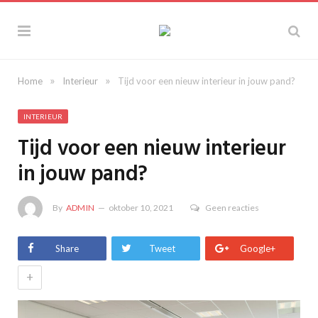
»
»
Home
Interieur
Tijd voor een nieuw interieur in jouw pand?
INTERIEUR
Tijd voor een nieuw interieur
in jouw pand?
By
ADMIN
oktober 10, 2021
Geen reacties
Share
Tweet
Google+
+