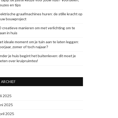
s tapijt de juiste keuze voor jouw huis? Voordelen,
euzes en tips
lektrische graafmachines huren: de stille kracht op
ouw bouwproject
0 creatieve manieren om met verlichting om te
aan in huis
et ideale moment om je tuin aan te laten leggen:
oorjaar, zomer of toch najaar?
nder je huis begint het buitenleven: dit moet je
eten over kruipruimtes!
ARCHIEF
uli 2025
uni 2025
pril 2025