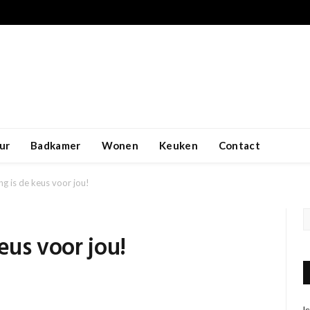
ur
Badkamer
Wonen
Keuken
Contact
ng is de keus voor jou!
eus voor jou!