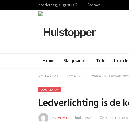
donderdag, augustus 6
Contact
Home
Slaapkamer
Tuin
Interie
»
»
Home
Duurzaam
Ledverlichti
YOU ARE AT:
DUURZAAM
Ledverlichting is de k
By
ADMIN
juni 5, 2021
Geen reacties