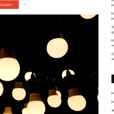
I
+
Google+
k
E
j
1
g
H
v
O
w
j
j
a