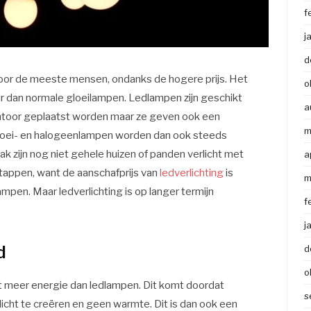
f
j
d
voor de meeste mensen, ondanks de hogere prijs. Het
o
r dan normale gloeilampen. Ledlampen zijn geschikt
a
kantoor geplaatst worden maar ze geven ook een
m
Gloei- en halogeenlampen worden dan ook steeds
 zijn nog niet gehele huizen of panden verlicht met
a
 stappen, want de aanschafprijs van
ledverlichting
is
m
ampen. Maar ledverlichting is op langer termijn
f
.
j
d
d
o
t meer energie dan ledlampen. Dit komt doordat
s
licht te creëren en geen warmte. Dit is dan ook een