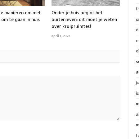
f
ve manieren om met
Onder je huis begint het
 om te gaan in huis
buitenleven: dit moet je weten
j
over kruipruimtes!
d
april 1, 2025
n
o
s
a
j
j
m
a
m
f