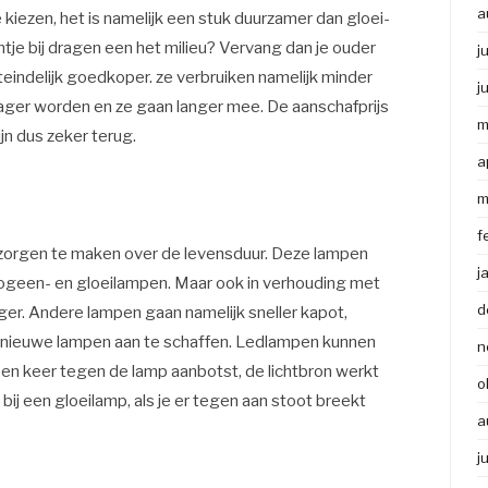
a
 kiezen, het is namelijk een stuk duurzamer dan gloei-
tje bij dragen een het milieu? Vervang dan je ouder
j
eindelijk goedkoper. ze verbruiken namelijk minder
j
ager worden en ze gaan langer mee. De aanschafprijs
m
ijn dus zeker terug.
a
m
f
en zorgen te maken over de levensduur. Deze lampen
j
logeen- en gloeilampen. Maar ook in verhouding met
d
ger. Andere lampen gaan namelijk sneller kapot,
m nieuwe lampen aan te schaffen. Ledlampen kunnen
n
 een keer tegen de lamp aanbotst, de lichtbron werkt
o
 bij een gloeilamp, als je er tegen aan stoot breekt
a
j