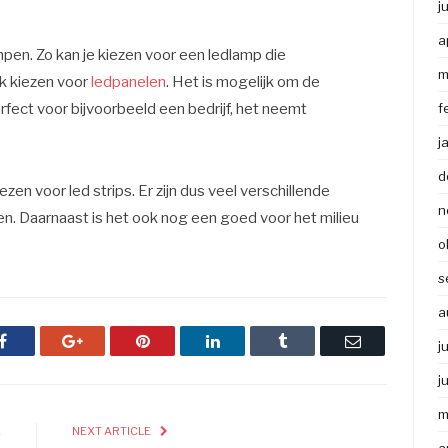
j
a
mpen. Zo kan je kiezen voor een ledlamp die
m
ok kiezen voor
ledpanelen
. Het is mogelijk om de
perfect voor bijvoorbeeld een bedrijf, het neemt
f
j
d
zen voor led strips. Er zijn dus veel verschillende
n
n. Daarnaast is het ook nog een goed voor het milieu
o
s
a
Facebook
Google+
Pinterest
LinkedIn
Tumblr
Email
j
j
m
E
NEXT ARTICLE