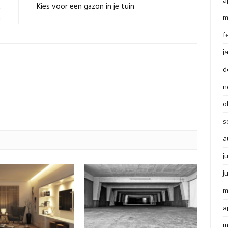
a
t
Kies voor een gazon in je tuin
n
m
f
j
d
n
o
s
a
j
j
m
a
m