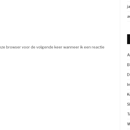
j
a
eze browser voor de volgende keer wanneer ik een reactie
A
B
D
I
K
S
T
W