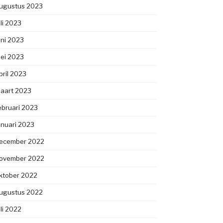
ugustus 2023
uli 2023
uni 2023
ei 2023
pril 2023
aart 2023
ebruari 2023
anuari 2023
ecember 2022
ovember 2022
ktober 2022
ugustus 2022
uli 2022