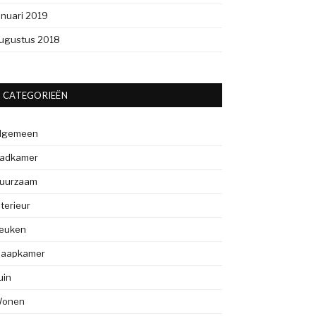
anuari 2019
ugustus 2018
CATEGORIEËN
lgemeen
adkamer
uurzaam
nterieur
euken
laapkamer
uin
onen