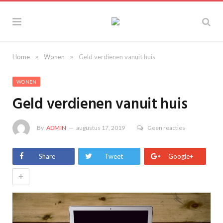
»
»
Home
Wonen
Geld verdienen vanuit huis
WONEN
Geld verdienen vanuit huis
By
ADMIN
augustus 17, 2019
Geen reacties
Share
Tweet
Google+
+