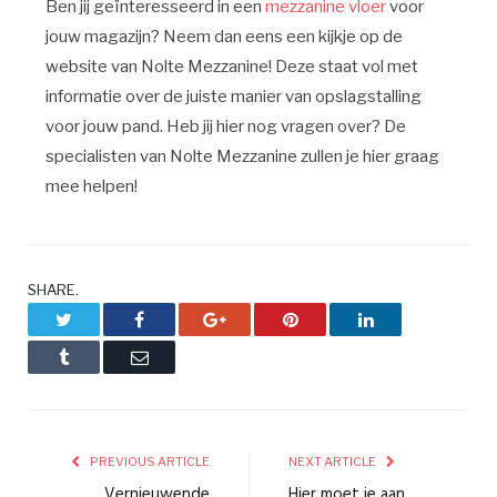
Ben jij geïnteresseerd in een
mezzanine vloer
voor
jouw magazijn? Neem dan eens een kijkje op de
website van Nolte Mezzanine! Deze staat vol met
informatie over de juiste manier van opslagstalling
voor jouw pand. Heb jij hier nog vragen over? De
specialisten van Nolte Mezzanine zullen je hier graag
mee helpen!
SHARE.
Twitter
Facebook
Google+
Pinterest
LinkedIn
Tumblr
Email
PREVIOUS ARTICLE
NEXT ARTICLE
Vernieuwende
Hier moet je aan