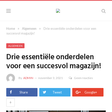
»
»
Home
Algemeen
Drie essentiële onderdelen voor een
succesvol magazijn!
ALGEMEEN
Drie essentiële onderdelen
voor een succesvol magazijn!
By
ADMIN
november 3, 2021
Geen reacties
Share
Tweet
Google+
+