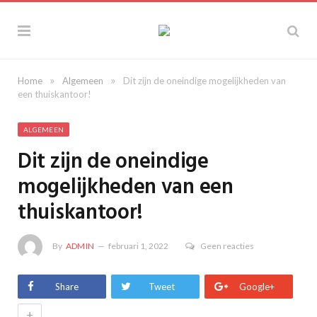
»
»
Home
Algemeen
Dit zijn de oneindige mogelijkheden van
een thuiskantoor!
ALGEMEEN
Dit zijn de oneindige
mogelijkheden van een
thuiskantoor!
By
ADMIN
februari 1, 2022
Geen reacties
Share
Tweet
Google+
+