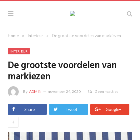
»
»
Home
Interieur
De grootste voordelen van markiezen
INTERIEUR
De grootste voordelen van
markiezen
By
ADMIN
november 24, 2020
Geen reacties
Share
Tweet
Google+
+