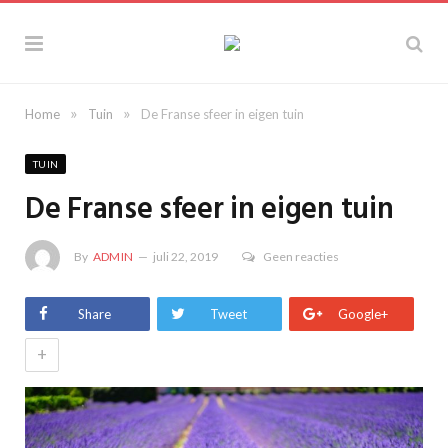
»
»
Home
Tuin
De Franse sfeer in eigen tuin
TUIN
De Franse sfeer in eigen tuin
By
ADMIN
juli 22, 2019
Geen reacties
Share
Tweet
Google+
+