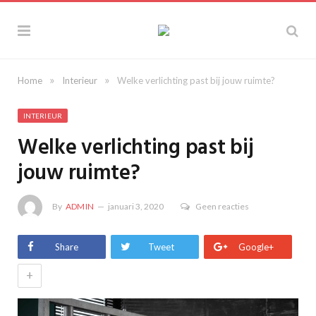
»
»
Home
Interieur
Welke verlichting past bij jouw ruimte?
INTERIEUR
Welke verlichting past bij
jouw ruimte?
By
ADMIN
januari 3, 2020
Geen reacties
Share
Tweet
Google+
+