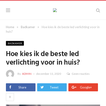
»
»
Home
Badkamer
Hoe kies ik de beste led verlichting voor in
huis?
BADKAMER
Hoe kies ik de beste led
verlichting voor in huis?
By
ADMIN
december 11, 2020
Geen reacties
Share
Tweet
Google+
+