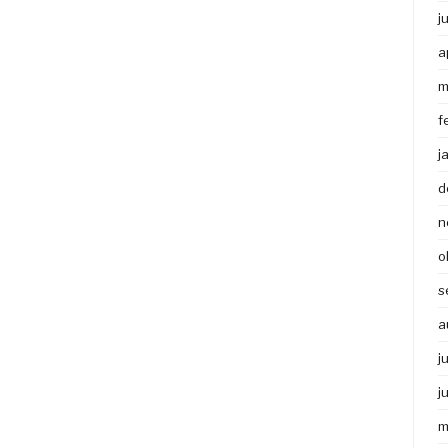
j
a
m
f
j
d
n
o
s
a
j
j
m