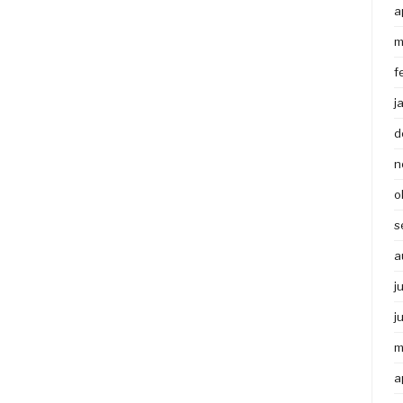
a
m
f
j
d
n
o
s
a
j
j
m
a