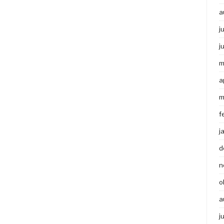
a
j
j
m
a
m
f
j
d
n
o
a
j