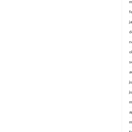
m
f
j
d
n
o
s
a
j
j
m
a
m