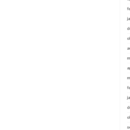
f
j
d
o
a
m
a
m
f
j
d
o
s