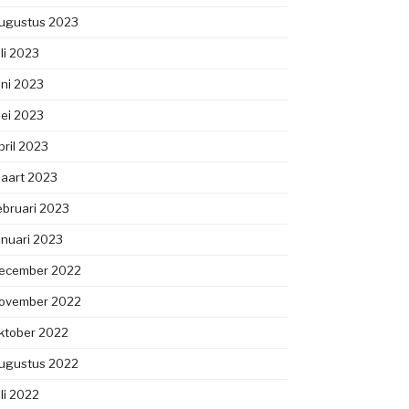
ugustus 2023
uli 2023
uni 2023
ei 2023
pril 2023
aart 2023
ebruari 2023
anuari 2023
ecember 2022
ovember 2022
ktober 2022
ugustus 2022
uli 2022