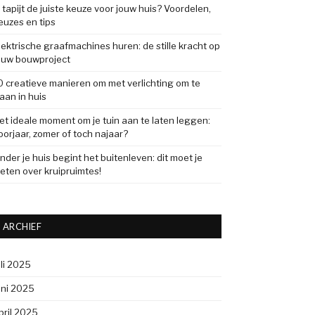
s tapijt de juiste keuze voor jouw huis? Voordelen,
euzes en tips
lektrische graafmachines huren: de stille kracht op
ouw bouwproject
0 creatieve manieren om met verlichting om te
aan in huis
et ideale moment om je tuin aan te laten leggen:
oorjaar, zomer of toch najaar?
nder je huis begint het buitenleven: dit moet je
eten over kruipruimtes!
ARCHIEF
uli 2025
uni 2025
pril 2025