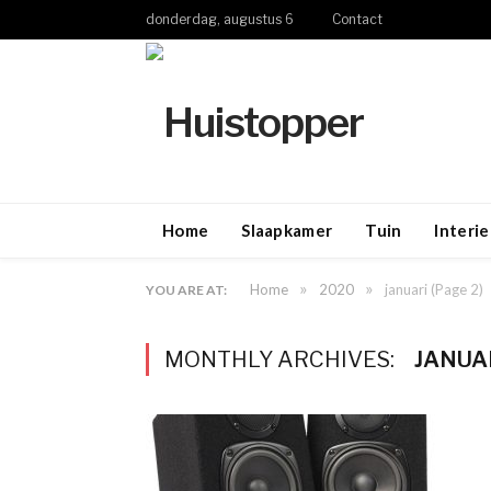
donderdag, augustus 6
Contact
Home
Slaapkamer
Tuin
Interie
»
»
Home
2020
januari
(Page 2)
YOU ARE AT:
MONTHLY ARCHIVES:
JANUAR