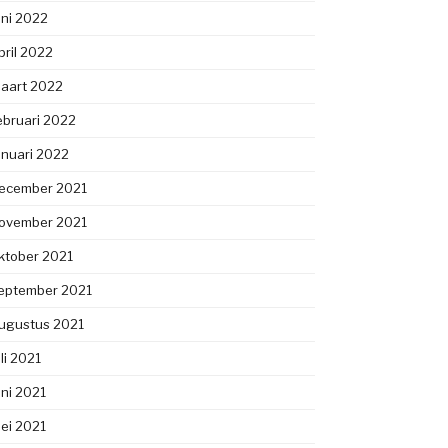
uni 2022
pril 2022
aart 2022
ebruari 2022
anuari 2022
ecember 2021
ovember 2021
ktober 2021
eptember 2021
ugustus 2021
uli 2021
uni 2021
ei 2021