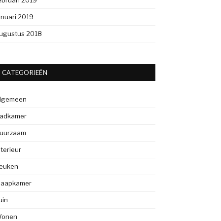
ebruari 2019
anuari 2019
ugustus 2018
CATEGORIEËN
lgemeen
adkamer
uurzaam
nterieur
euken
laapkamer
uin
onen