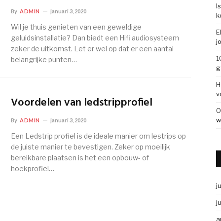
I
By
ADMIN
januari 3, 2020
k
Wil je thuis genieten van een geweldige
E
geluidsinstallatie? Dan biedt een Hifi audiosysteem
j
zeker de uitkomst. Let er wel op dat er een aantal
1
belangrijke punten…
g
H
v
Voordelen van ledstripprofiel
O
w
By
ADMIN
januari 3, 2020
Een Ledstrip profiel is de ideale manier om lestrips op
de juiste manier te bevestigen. Zeker op moeilijk
bereikbare plaatsen is het een opbouw- of
hoekprofiel…
j
j
a